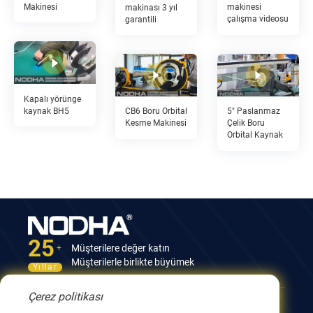
Makinesi
makinesi
makinası 3 yıl
çalışma videosu
garantili
Kapalı yörünge
kaynak BH5
CB6 Boru Orbital
5" Paslanmaz
Kesme Makinesi
Çelik Boru
Orbital Kaynak
25
Müşterilere değer katın
+
Müşterilerle birlikte büyümek
Yıllar
Çerez politikası