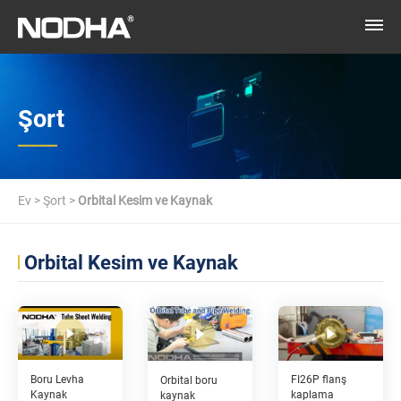
Şort
Ev
>
Şort
>
Orbital Kesim ve Kaynak
Orbital Kesim ve Kaynak
Boru Levha
FI26P flanş
Orbital boru
Kaynak
kaplama
kaynak