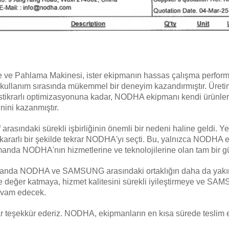
 Pahlama Makinesi, ister ekipmanın hassas çalışma performansı
llanım sırasında mükemmel bir deneyim kazandırmıştır. Üretim 
 istikrarlı optimizasyonuna kadar, NODHA ekipmanı kendi ürünler
ini kazanmıştır.
af arasındaki sürekli işbirliğinin önemli bir nedeni haline geldi. Ye
arlı bir şekilde tekrar NODHA'yı seçti. Bu, yalnızca NODHA ek
manda NODHA'nın hizmetlerine ve teknolojilerine olan tam bir g
amanda NODHA ve SAMSUNG arasındaki ortaklığın daha da yakınl
değer katmaya, hizmet kalitesini sürekli iyileştirmeye ve SAM
evam edecek.
teşekkür ederiz. NODHA, ekipmanların en kısa sürede teslim e