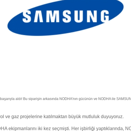
şarıyla aldı! Bu siparişin arkasında NODHA'nın gücünün ve NODHA ile SAMSUNG
rol ve gaz projelerine katılmaktan büyük mutluluk duyuyoruz.
ipmanlarını iki kez seçmişti. Her işbirliği yaptıklarında, N