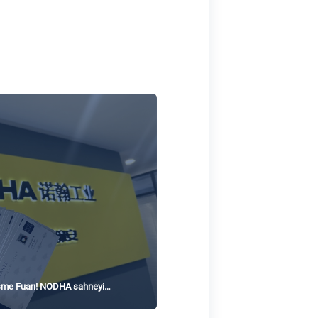
sme Fuarı! NODHA sahneyi