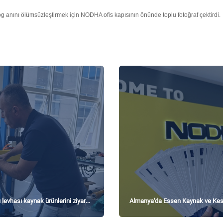
log anını ölümsüzleştirmek için NODHA ofis kapısının önünde toplu fotoğraf çektirdi.
u levhası kaynak ürünlerini ziyaret
Almanya'da Essen Kaynak ve Ke
hareketlendirmeye geldi!