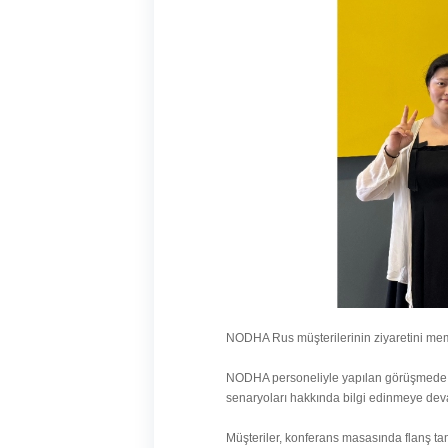
NODHA Rus müşterilerinin ziyaretini memn
NODHA personeliyle yapılan görüşmede R
senaryoları hakkında bilgi edinmeye deva
Müşteriler, konferans masasında flanş tam