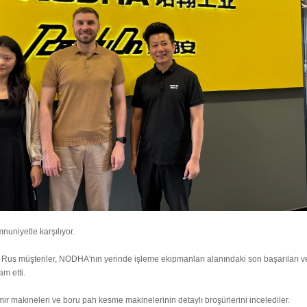
uniyetle karşılıyor.
us müşteriler, NODHA'nın yerinde işleme ekipmanları alanındaki son başarıları 
m etti.
ir makineleri ve boru pah kesme makinelerinin detaylı broşürlerini incelediler.