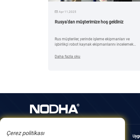
Apr 11,2025
Rusya'dan müşterimize hoş geldiniz
 sizlere en iyi
Rus müşteriler, yerinde işleme ekipmanları ve
miş yıllardaki
işbirlikçi robot kaynak ekipmanlarını incelemek
kkür ederiz.
üzere NODHA fabrikasını ziyaret etti.
Daha fazla oku
Çerez politikası
Hakkımızda
Ürünler
Uyg