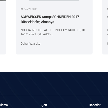
Sep 22,2017
SCHWEISSEN &amp; SCHNEIDEN 2017
Düsseldorfer, Almanya
NODHA INDUSTRIAL TECHNOLOGY WUXI CO ,LTD
Tarih: 25-29 EylülAdres...
Daha fazla oku
ulama
Şort
Haberler