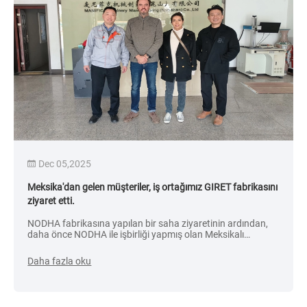
Dec 05,2025
Meksika'dan gelen müşteriler, iş ortağımız GIRET fabrikasını
ziyaret etti.
NODHA fabrikasına yapılan bir saha ziyaretinin ardından,
daha önce NODHA ile işbirliği yapmış olan Meksikalı
müşteriler, satış personeli eşliğinde NODHA'nın stratejik
ortağı GIRET'in fabrikasına gittiler. CNC pah kırma
Daha fazla oku
makinesinin tüm işleme akışını gözlemleyerek, NODHA ve
ortağının teknolojik gücünü ve ürün kalitesini ilk elden
gördüler. Müşteriler, ekipmanın işleme verimliliğini ve nihai
ürünlerin hassasiyetini yüksek övgülerle değerlendirdiler.