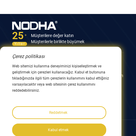
25
Müşterilere değer katın
+
Müşterilerle birlikte büyümek
Yıllar
Çerez politikası
Bize Ulaşın
Web sitemizi kullanma deneyiminizi kişiselleştirmek ve
geliştirmek için çerezleri kullanacağız. Kabul et butonuna
12. Bina, No.9 Xingyang Yolu, Wuxi 214082, JiangSu, Çin
tıkladığınızda ilgili tüm çerezlerin kullanımını kabul ettiğiniz
0086 510 8580 8562
varsayılacaktır veya web sitesinin çerez kullanımını
0086 152 5144 1199
reddedebilirsiniz.
info@nodha.com
sales@nodha.com
Reddetmek
Bizi takip edin:
Kabul etmek