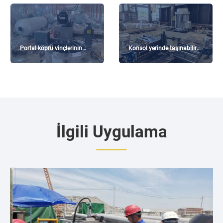
Portal köprü vinçlerinin
Konsol yerinde taşınabilir
üretim sürecinde taşınabilir
freze makinesi - Guizhou
dairesel freze makinelerinin
projesi
uygulamaları
İlgili Uygulama