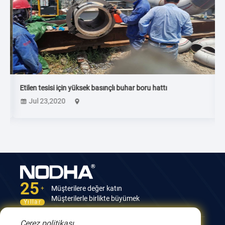
Etilen tesisi için yüksek basınçlı buhar boru hattı
T
Jul 23,2020
25
Müşterilere değer katın
+
Müşterilerle birlikte büyümek
Yıllar
Çerez politikası