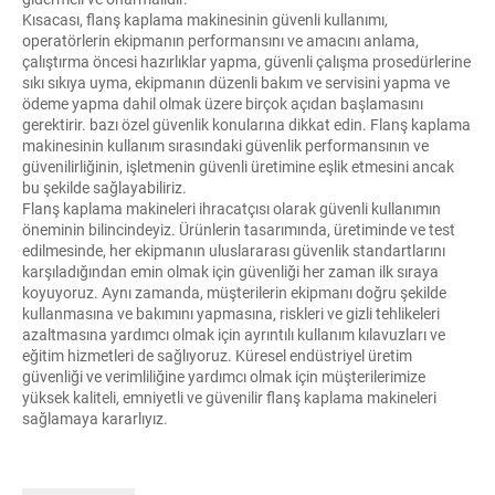
Kısacası, flanş kaplama makinesinin güvenli kullanımı,
operatörlerin ekipmanın performansını ve amacını anlama,
çalıştırma öncesi hazırlıklar yapma, güvenli çalışma prosedürlerine
sıkı sıkıya uyma, ekipmanın düzenli bakım ve servisini yapma ve
ödeme yapma dahil olmak üzere birçok açıdan başlamasını
gerektirir. bazı özel güvenlik konularına dikkat edin. Flanş kaplama
makinesinin kullanım sırasındaki güvenlik performansının ve
güvenilirliğinin, işletmenin güvenli üretimine eşlik etmesini ancak
bu şekilde sağlayabiliriz.
Flanş kaplama makineleri ihracatçısı olarak güvenli kullanımın
öneminin bilincindeyiz. Ürünlerin tasarımında, üretiminde ve test
edilmesinde, her ekipmanın uluslararası güvenlik standartlarını
karşıladığından emin olmak için güvenliği her zaman ilk sıraya
koyuyoruz. Aynı zamanda, müşterilerin ekipmanı doğru şekilde
kullanmasına ve bakımını yapmasına, riskleri ve gizli tehlikeleri
azaltmasına yardımcı olmak için ayrıntılı kullanım kılavuzları ve
eğitim hizmetleri de sağlıyoruz. Küresel endüstriyel üretim
güvenliği ve verimliliğine yardımcı olmak için müşterilerimize
yüksek kaliteli, emniyetli ve güvenilir flanş kaplama makineleri
sağlamaya kararlıyız.