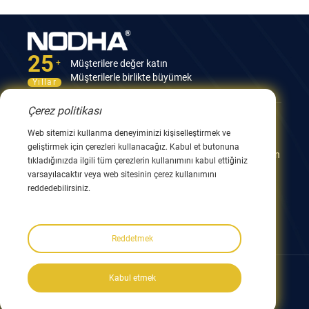
25
Müşterilere değer katın
+
Müşterilerle birlikte büyümek
Yıllar
Çerez politikası
Bize Ulaşın
Web sitemizi kullanma deneyiminizi kişiselleştirmek ve
geliştirmek için çerezleri kullanacağız. Kabul et butonuna
12. Bina, No.9 Xingyang Yolu, Wuxi 214082, JiangSu, Çin
tıkladığınızda ilgili tüm çerezlerin kullanımını kabul ettiğiniz
0086 510 8580 8562
varsayılacaktır veya web sitesinin çerez kullanımını
0086 152 5144 1199
reddedebilirsiniz.
info@nodha.com
sales@nodha.com
Reddetmek
Bizi takip edin:
Kabul etmek
Telif Hakkı ©2023 NODHA Industrial Co.,Ltd. Tüm hakları saklıdır