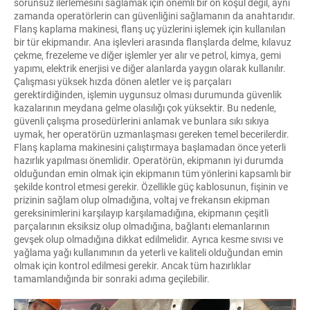
sorunsuz ilerlemesini sağlamak için önemli bir ön koşul değil, aynı
zamanda operatörlerin can güvenliğini sağlamanın da anahtarıdır.
Flanş kaplama makinesi, flanş uç yüzlerini işlemek için kullanılan
bir tür ekipmandır. Ana işlevleri arasında flanşlarda delme, kılavuz
çekme, frezeleme ve diğer işlemler yer alır ve petrol, kimya, gemi
yapımı, elektrik enerjisi ve diğer alanlarda yaygın olarak kullanılır.
Çalışması yüksek hızda dönen aletler ve iş parçaları
gerektirdiğinden, işlemin uygunsuz olması durumunda güvenlik
kazalarının meydana gelme olasılığı çok yüksektir. Bu nedenle,
güvenli çalışma prosedürlerini anlamak ve bunlara sıkı sıkıya
uymak, her operatörün uzmanlaşması gereken temel becerilerdir.
Flanş kaplama makinesini çalıştırmaya başlamadan önce yeterli
hazırlık yapılması önemlidir. Operatörün, ekipmanın iyi durumda
olduğundan emin olmak için ekipmanın tüm yönlerini kapsamlı bir
şekilde kontrol etmesi gerekir. Özellikle güç kablosunun, fişinin ve
prizinin sağlam olup olmadığına, voltaj ve frekansın ekipman
gereksinimlerini karşılayıp karşılamadığına, ekipmanın çeşitli
parçalarının eksiksiz olup olmadığına, bağlantı elemanlarının
gevşek olup olmadığına dikkat edilmelidir. Ayrıca kesme sıvısı ve
yağlama yağı kullanımının da yeterli ve kaliteli olduğundan emin
olmak için kontrol edilmesi gerekir. Ancak tüm hazırlıklar
tamamlandığında bir sonraki adıma geçilebilir.