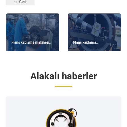
Geri
Flanş kaplama makinesi
Flanş kaplama
bakım kılavuzu
makinesinin uzun süreli
istikrarlı çalışması nasıl
sağlanır?
Alakalı haberler