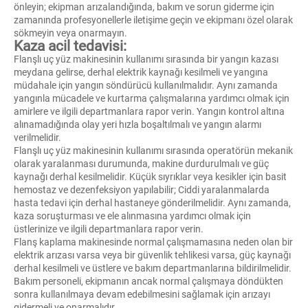
önleyin; ekipman arızalandığında, bakım ve sorun giderme için
zamanında profesyonellerle iletişime geçin ve ekipmanı özel olarak
sökmeyin veya onarmayın.
Kaza acil tedavisi:
Flanşlı uç yüz makinesinin kullanımı sırasında bir yangın kazası
meydana gelirse, derhal elektrik kaynağı kesilmeli ve yangına
müdahale için yangın söndürücü kullanılmalıdır. Aynı zamanda
yangınla mücadele ve kurtarma çalışmalarına yardımcı olmak için
amirlere ve ilgili departmanlara rapor verin. Yangın kontrol altına
alınamadığında olay yeri hızla boşaltılmalı ve yangın alarmı
verilmelidir.
Flanşlı uç yüz makinesinin kullanımı sırasında operatörün mekanik
olarak yaralanması durumunda, makine durdurulmalı ve güç
kaynağı derhal kesilmelidir. Küçük sıyrıklar veya kesikler için basit
hemostaz ve dezenfeksiyon yapılabilir; Ciddi yaralanmalarda
hasta tedavi için derhal hastaneye gönderilmelidir. Aynı zamanda,
kaza soruşturması ve ele alınmasına yardımcı olmak için
üstlerinize ve ilgili departmanlara rapor verin.
Flanş kaplama makinesinde normal çalışmamasına neden olan bir
elektrik arızası varsa veya bir güvenlik tehlikesi varsa, güç kaynağı
derhal kesilmeli ve üstlere ve bakım departmanlarına bildirilmelidir.
Bakım personeli, ekipmanın ancak normal çalışmaya döndükten
sonra kullanılmaya devam edebilmesini sağlamak için arızayı
gidermeli ve onarmalıdır.