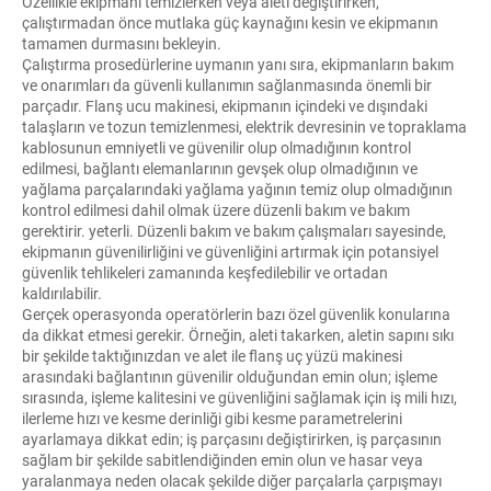
Özellikle ekipmanı temizlerken veya aleti değiştirirken,
çalıştırmadan önce mutlaka güç kaynağını kesin ve ekipmanın
tamamen durmasını bekleyin.
Çalıştırma prosedürlerine uymanın yanı sıra, ekipmanların bakım
ve onarımları da güvenli kullanımın sağlanmasında önemli bir
parçadır. Flanş ucu makinesi, ekipmanın içindeki ve dışındaki
talaşların ve tozun temizlenmesi, elektrik devresinin ve topraklama
kablosunun emniyetli ve güvenilir olup olmadığının kontrol
edilmesi, bağlantı elemanlarının gevşek olup olmadığının ve
yağlama parçalarındaki yağlama yağının temiz olup olmadığının
kontrol edilmesi dahil olmak üzere düzenli bakım ve bakım
gerektirir. yeterli. Düzenli bakım ve bakım çalışmaları sayesinde,
ekipmanın güvenilirliğini ve güvenliğini artırmak için potansiyel
güvenlik tehlikeleri zamanında keşfedilebilir ve ortadan
kaldırılabilir.
Gerçek operasyonda operatörlerin bazı özel güvenlik konularına
da dikkat etmesi gerekir. Örneğin, aleti takarken, aletin sapını sıkı
bir şekilde taktığınızdan ve alet ile flanş uç yüzü makinesi
arasındaki bağlantının güvenilir olduğundan emin olun; işleme
sırasında, işleme kalitesini ve güvenliğini sağlamak için iş mili hızı,
ilerleme hızı ve kesme derinliği gibi kesme parametrelerini
ayarlamaya dikkat edin; iş parçasını değiştirirken, iş parçasının
sağlam bir şekilde sabitlendiğinden emin olun ve hasar veya
yaralanmaya neden olacak şekilde diğer parçalarla çarpışmayı